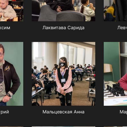
ксим
Лаквитава Сарида
Лев
трий
Мальцевская Анна
Ма