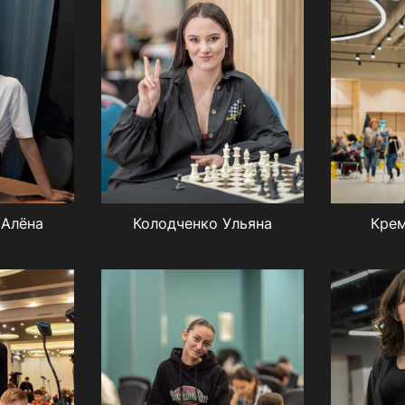
 Алёна
Колодченко Ульяна
Крем