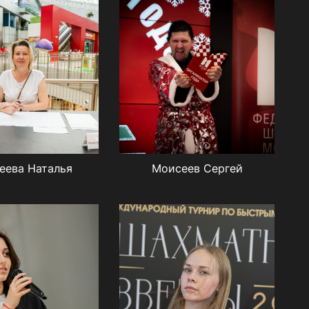
еева Наталья
Моисеев Сергей