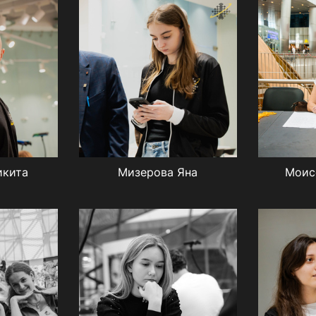
икита
Мизерова Яна
Моис