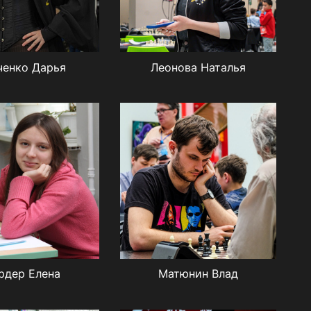
ченко Дарья
Леонова Наталья
рдер Елена
Матюнин Влад