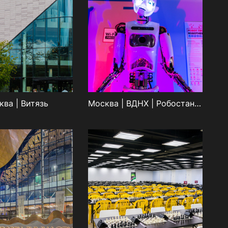
ква | Витязь
Москва | ВДНХ | Робостанция