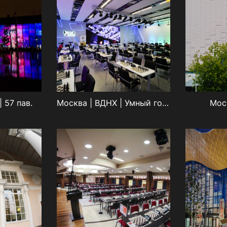
 57 пав.
Москва | ВДНХ | Умный город
Мос