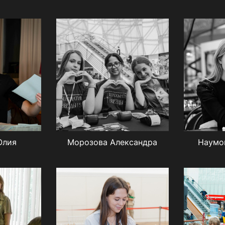
Юлия
Морозова Александра
Наумо