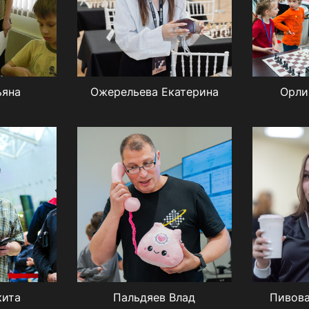
ьяна
Ожерельева Екатерина
Орли
кита
Пальдяев Влад
Пивова