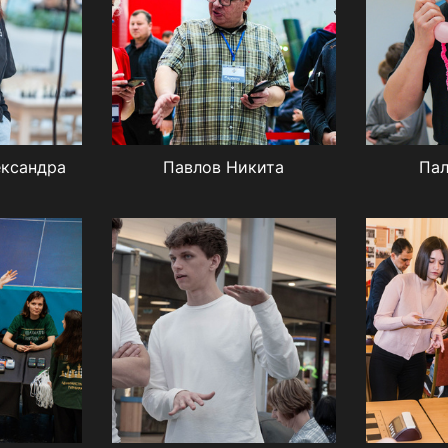
ександра
Павлов Никита
Пал