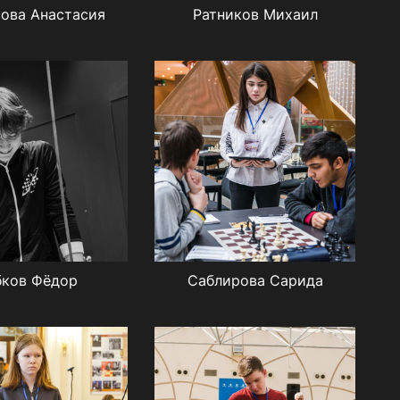
ова Анастасия
Ратников Михаил
бков Фёдор
Саблирова Сарида