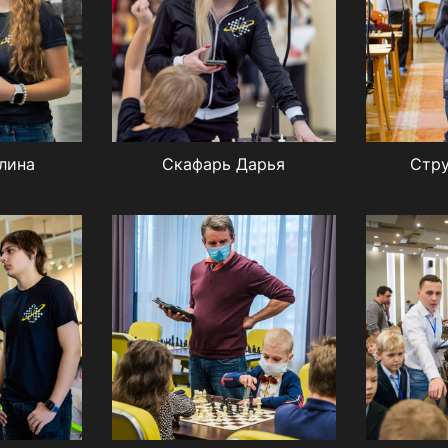
лина
Скафарь Дарья
Стру