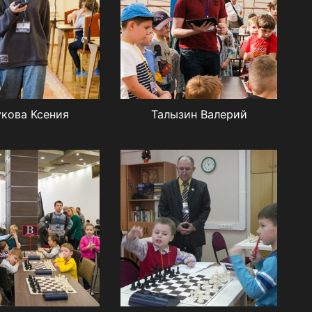
кова Ксения
Талызин Валерий