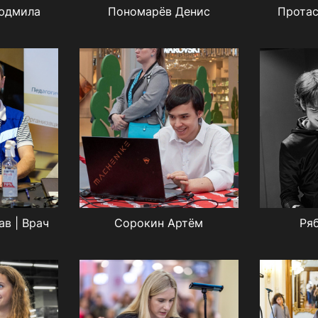
юдмила
Пономарёв Денис
Протас
в | Врач
Сорокин Артём
Ря