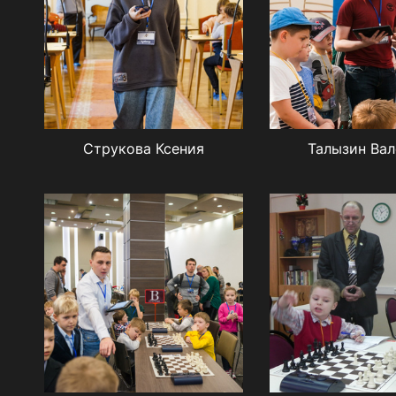
Струкова Ксения
Талызин Ва