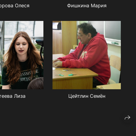
орова Олеся
Фишкина Мария
теева Лиза
Цейтлин Семён