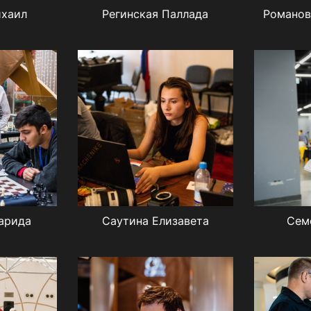
ихаил
Регинская Паллада
Романов
арида
Саутина Елизавета
Сем