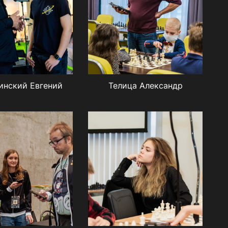
инский Евгений
Телица Александр