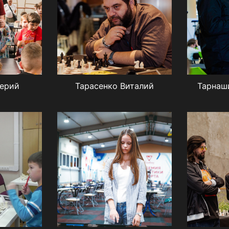
лерий
Тарасенко Виталий
Тарнаш