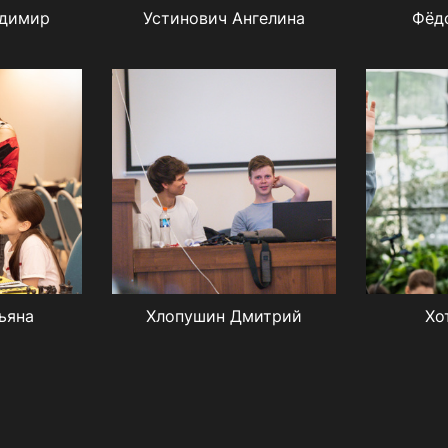
адимир
Устинович Ангелина
Фёд
ьяна
Хлопушин Дмитрий
Хо