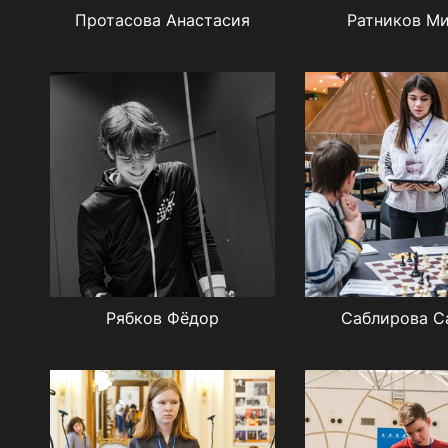
Протасова Анастасия
Ратников М
Рябков Фёдор
Саблирова С