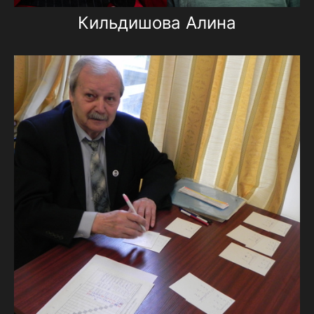
Кильдишова Алина