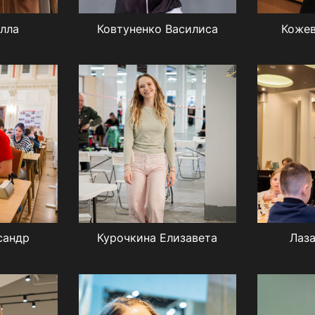
Алла
Ковтуненко Василиса
Кожев
сандр
Курочкина Елизавета
Лаз