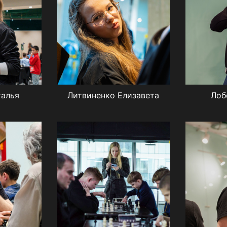
талья
Литвиненко Елизавета
Лоб