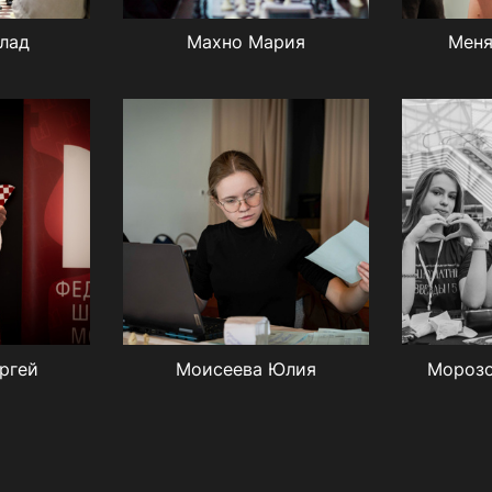
лад
Махно Мария
Меня
ргей
Моисеева Юлия
Морозо