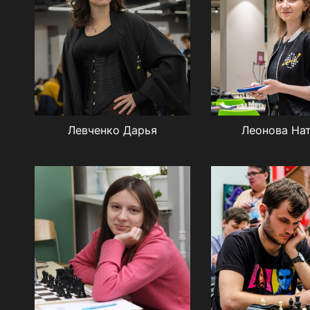
Левченко Дарья
Леонова На