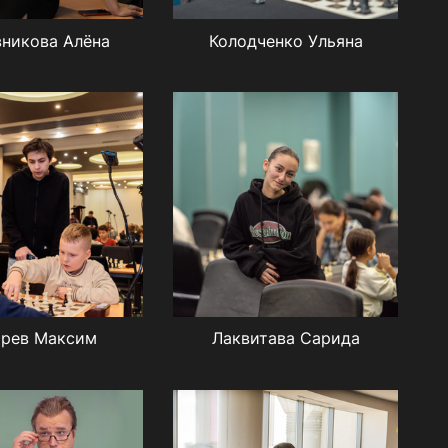
никова Алёна
Колодченко Ульяна
арев Максим
Лаквитава Сарида