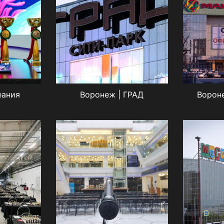
еания
Воронеж | ГРАД
Ворон