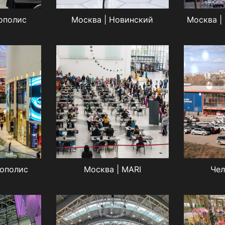
нополис
Москва | Новинский
Москва |
рополис
Москва | MARI
Чел