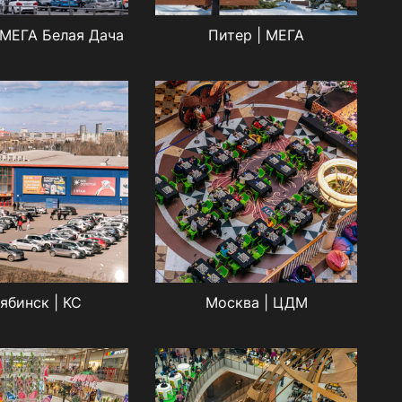
 МЕГА Белая Дача
Питер | МЕГА
ябинск | КС
Москва | ЦДМ