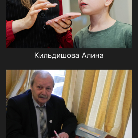
Кильдишова Алина