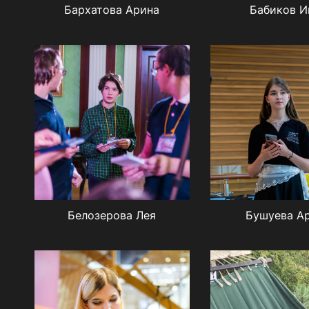
Бархатова Арина
Бабиков И
Белозерова Лея
Бушуева А