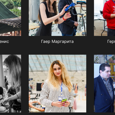
енис
Гаер Маргарита
Гер