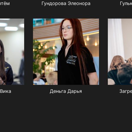
ртём
Гундорова Элеонора
Гуль
 Вика
Деньга Дарья
Загр