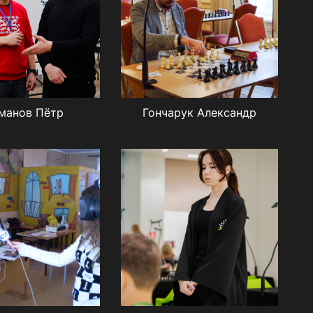
манов Пётр
Гончарук Александр