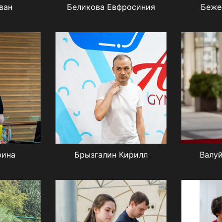
ван
Беликова Евфросиния
Беже
рина
Брызгалин Кирилл
Валуй