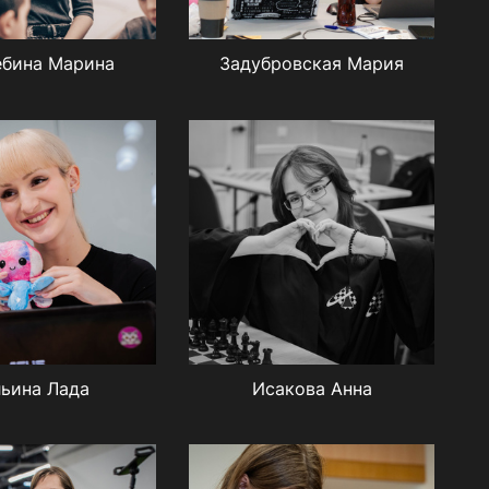
ебина Марина
Задубровская Мария
ьина Лада
Исакова Анна