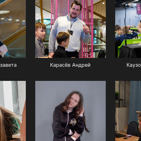
завета
Карасёв Андрей
Каузо