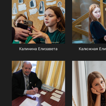
Калинина Елизавета
Калюжная Ели