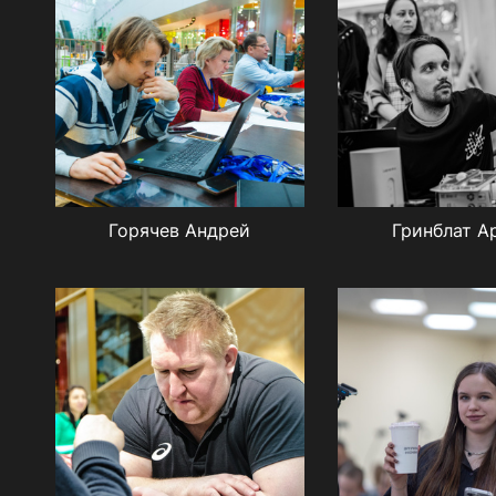
Горячев Андрей
Гринблат А