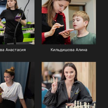
ва Анастасия
Кильдишова Алина