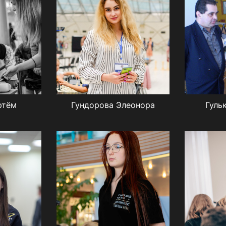
ртём
Гундорова Элеонора
Гуль