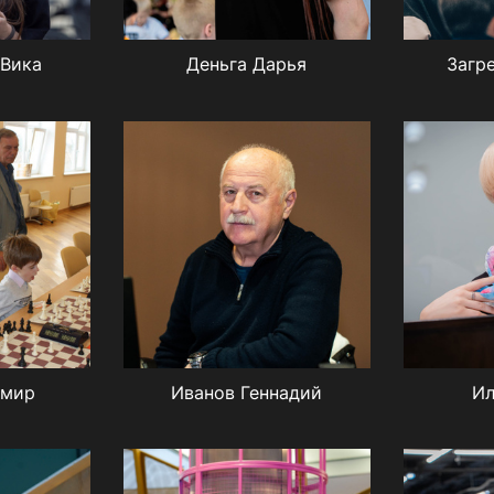
 Вика
Деньга Дарья
Загр
имир
Иванов Геннадий
Ил