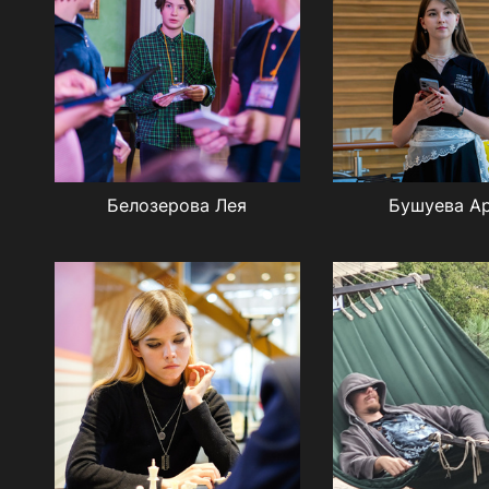
Белозерова Лея
Бушуева А