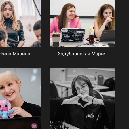
ебина Марина
Задубровская Мария