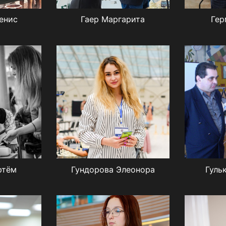
енис
Гаер Маргарита
Гер
ртём
Гундорова Элеонора
Гуль