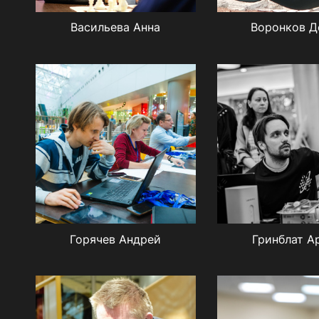
Васильева Анна
Воронков Д
Горячев Андрей
Гринблат А