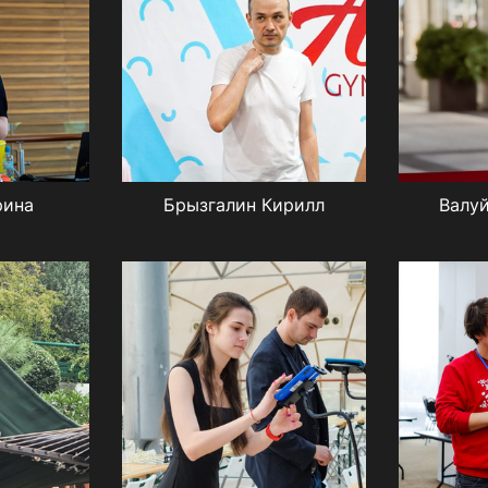
рина
Брызгалин Кирилл
Валуй