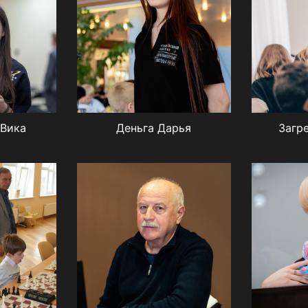
 Вика
Деньга Дарья
Загр