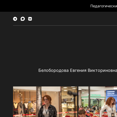
Педагогическ
Белобородова Евгения Викториновн