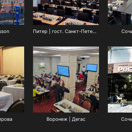
sson
Питер | гост. Санкт-Петербург
Сочи
Кирова
Воронеж | Дегас
Сочи