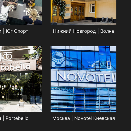
 | Юг Спорт
Нижний Новгород | Волна
 | Portebello
Москва | Novotel Киевская