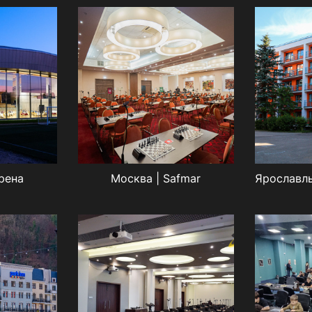
рена
Москва | Safmar