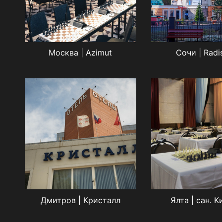
Москва | Azimut
Сочи | Radi
Дмитров | Кристалл
Ялта | сан. 