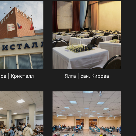
ов | Кристалл
Ялта | сан. Кирова