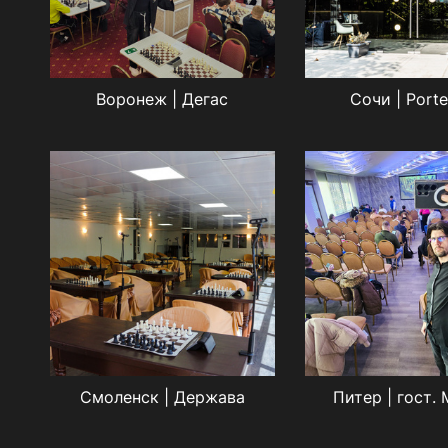
Воронеж | Дегас
Сочи | Porte
Смоленск | Держава
Питер | гост.