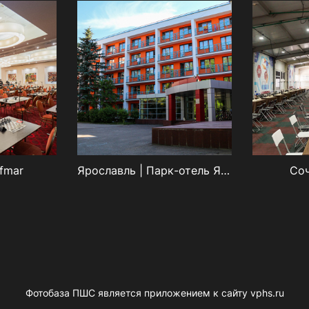
fmar
Ярославль | Парк-отель Ярославль
Соч
Фотобаза ПШС является приложением к сайту vphs.ru