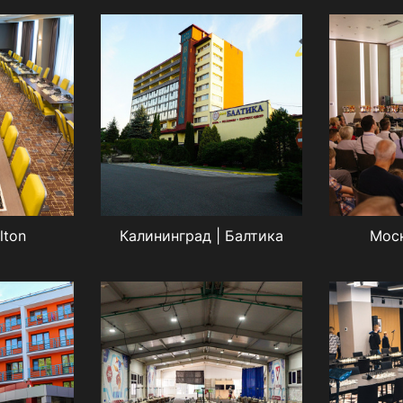
lton
Калининград | Балтика
Моск