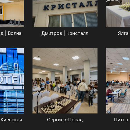
д | Волна
Дмитров | Кристалл
Ялта 
 Киевская
Сергиев-Посад
Питер 