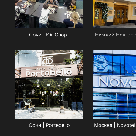
Сочи | Юг Спорт
Нижний Новгоро
Сочи | Portebello
Москва | Novotel