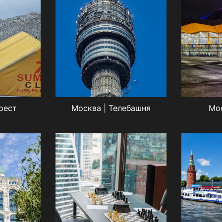
рест
Москва | Телебашня
Мос