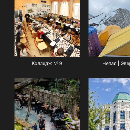
Колледж № 9
Непал | Эве