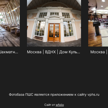
Москва | ВДНХ | Шахматный пав.
Москва | ВДНХ | Дом Культуры
Москва |
Фотобаза ПШС является приложением к сайту vphs.ru
Сайт от
wfolio