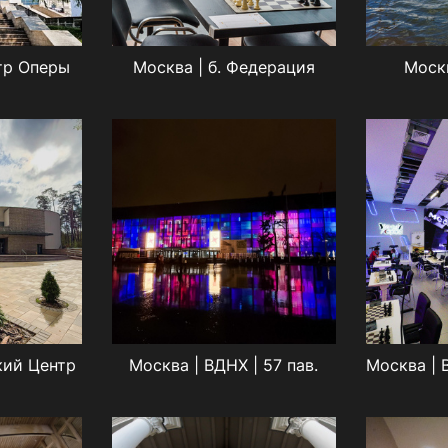
тр Оперы
Москва | б. Федерация
Москв
кий Центр
Москва | ВДНХ | 57 пав.