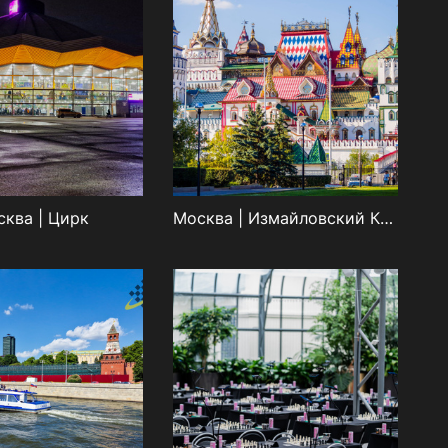
ква | Цирк
Москва | Измайловский Кремль