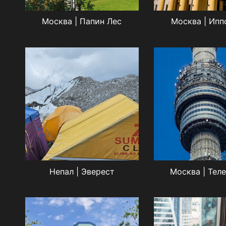
Москва | Папин Лес
Москва | Ип
Непал | Эверест
Москва | Тел