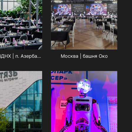
Москва | ВДНХ | п. Азербайджан
Москва | башня Око