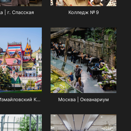
а | г. Спасская
Колледж № 9
Москва | Измайловский Кремль
Москва | Океанариум