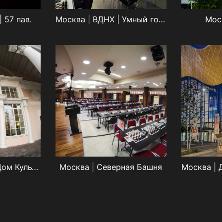
 57 пав.
Москва | ВДНХ | Умный город
Мос
Москва | ВДНХ | Дом Культуры
Москва | Северная Башня