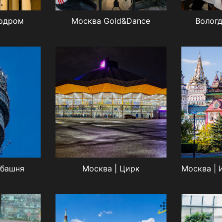
подром
Москва Gold&Dance
Вологд
ебашня
Москва | Цирк