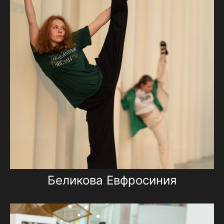
Беликова Евфросиния