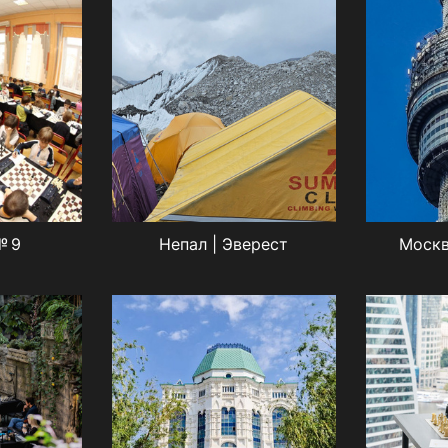
№ 9
Непал | Эверест
Москв