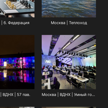
 | б. Федерация
Москва | Теплоход
| ВДНХ | 57 пав.
Москва | ВДНХ | Умный город