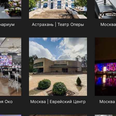
анариум
Астрахань | Театр Оперы
Москва
ня Око
Москва | Еврейский Центр
Москва 