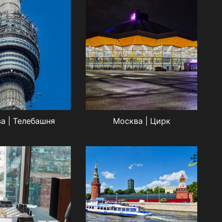
а | Телебашня
Москва | Цирк